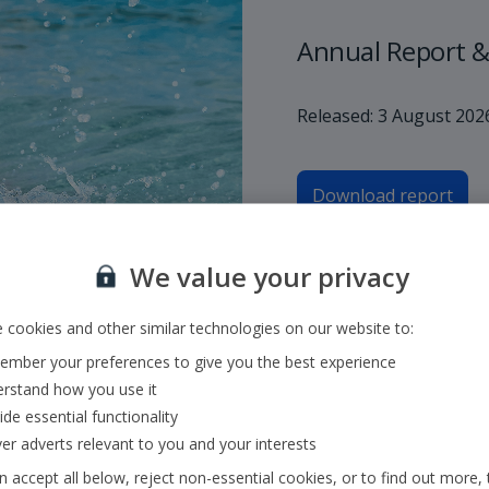
Annual Report &
Released: 3 August 202
Download report
We value your privacy
 cookies and other similar technologies on our website to:
mber your preferences to give you the best experience
rstand how you use it
ide essential functionality
ver adverts relevant to you and your interests
 accept all below, reject non-essential cookies, or to find out more, 