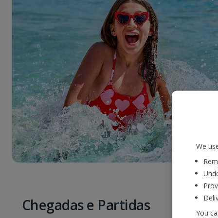
We use
Reme
Unde
Prov
Deli
Chegadas e Partidas
You can