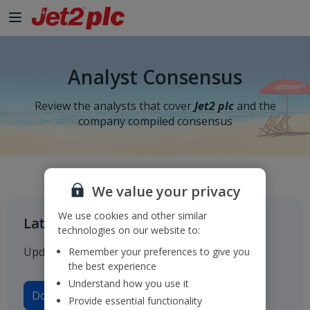
Analyst Consensus
Review the analysts that cover
Jet2 plc
and the
company compiled consensus
We value your privacy
We use cookies and other similar
Latest consensus
technologies on our website to:
Updated on 11 May 2026
Remember your preferences to give you
the best experience
Understand how you use it
Download consensus
Provide essential functionality