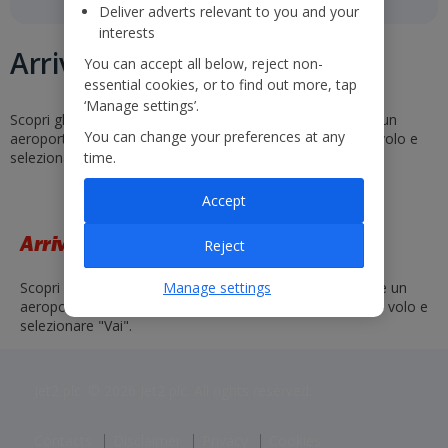
Deliver adverts relevant to you and your
interests
Arrivi e partenze
You can accept all below, reject non-
essential cookies, or to find out more, tap
‘Manage settings’.
Scopri gli orari e gli stati dei nostri voli. Basta selezionare un
You can change your preferences at any
aeroporto di partenza e di arrivo o inserire un numero di volo e
time.
selezionare "Vai".
Accept
Arrivi e partenze
Reject
Manage settings
Scopri gli orari e gli stati dei nostri voli. Basta selezionare un
aeroporto di partenza e di arrivo o inserire un numero di volo e
selezionare "Vai".
Jet2 plc: © 2026 Jet2 plc. All rights reserved.
Contacts
Disclaimer
Privacy
Cookies