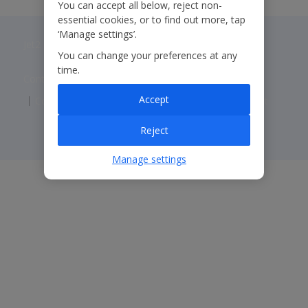
You can accept all below, reject non-
essential cookies, or to find out more, tap
‘Manage settings’.
Jet2 plc: © 2026 Jet2 plc. All rights reserved.
You can change your preferences at any
time.
Contacts
Disclaimer
Privacy
Cookies
Accept
Corporate Statements
Modern Slavery Statement
Reject
Manage settings