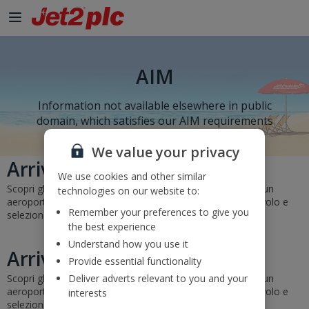
AIM
Information not available elsewhere in public
domain, which satisfies our AIM requirements
We value your privacy
Arrivi e partenze
We use cookies and other similar
Scopri gli orari e gli stati dei nostri voli. Basta selezionare un
technologies on our website to:
aeroporto di partenza e di arrivo o inserire un numero di volo e
Remember your preferences to give you
selezionare "Vai".
the best experience
Understand how you use it
Arrivi e partenze
Provide essential functionality
Scopri gli orari e gli stati dei nostri voli. Basta selezionare un
Deliver adverts relevant to you and your
aeroporto di partenza e di arrivo o inserire un numero di volo e
interests
selezionare "Vai".