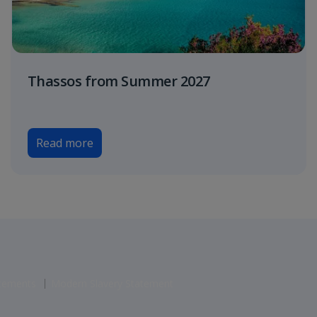
Thassos from Summer 2027
Read more
atements
Modern Slavery Statement