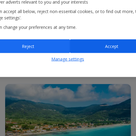
ver adverts relevant to you and your interests
 accept all below, reject non-essential cookies, or to find out more, 
 settings’.
zerűen válasszon egy indulási és egy érkezési repülőteret, vagy adjon
n change your preferences at any time.
Reject
Accept
Manage settings
gyszerűen válasszon egy indulási és egy érkezési repülőteret, vagy ad