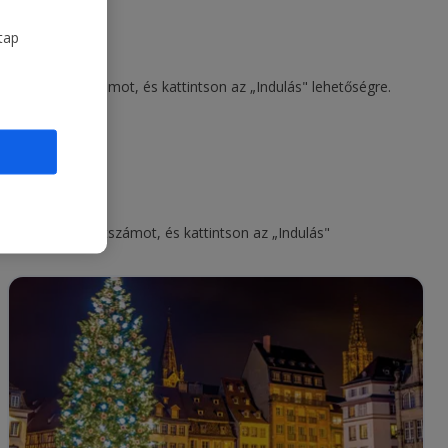
tap
 meg egy járatszámot, és kattintson az „Indulás" lehetőségre.
jon meg egy járatszámot, és kattintson az „Indulás"