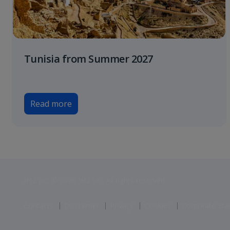
Tunisia from Summer 2027
Read more
Jet2 plc: © 2026 Jet2 plc. All rights reserved.
Contacts
Disclaimer
Privacy
Cookies
Corporate St