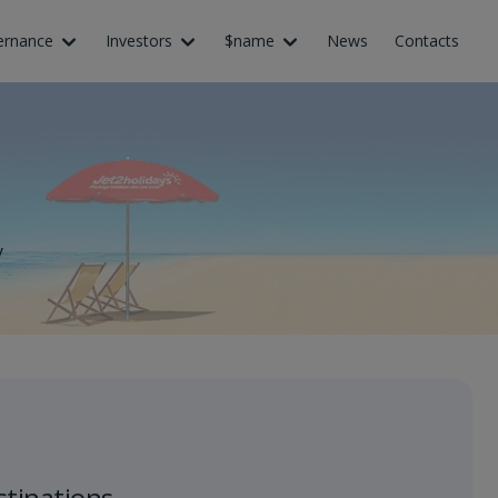
ernance
Investors
$name
News
Contacts
y
stinations