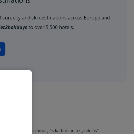
80 sun, city and ski destinations across Europe and
Jet2holidays
to over 5,500 hotels.
s
jon meg egy járatszámot, és kattintson az „Indulás"