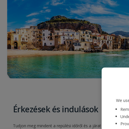
We use
Érkezések és indulások
Reme
Unde
Prov
Tudjon meg mindent a repülési időről és a járat állapotáról. E