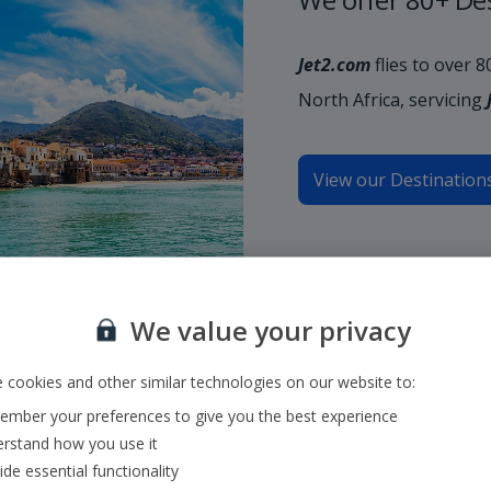
Jet2.com
flies to over 
North Africa, servicing
View our Destination
We value your privacy
 cookies and other similar technologies on our website to:
mber your preferences to give you the best experience
rstand how you use it
ide essential functionality
gyszerűen válasszon egy indulási és egy érkezési repülőteret, vagy ad