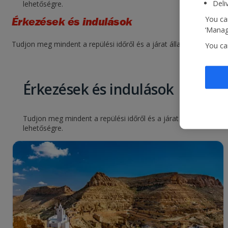
Deli
lehetőségre.
You can
Érkezések és indulások
‘Manage
Tudjon meg mindent a repülési időről és a járat állapotáról. Egys
You ca
Érkezések és indulások
Tudjon meg mindent a repülési időről és a járat állapotáról. E
lehetőségre.