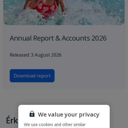
Annual Report & Accounts 2026
Released: 3 August 2026
Download report
We value your privacy
Érkezések és indulások
We use cookies and other similar