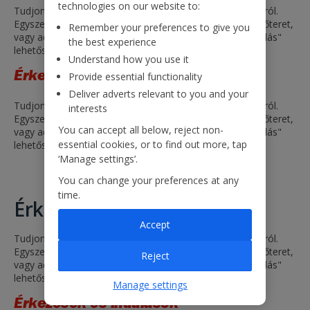
technologies on our website to:
Tudjon meg mindent a repülési időről és a járat állapotáról.
Egyszerűen válasszon egy indulási és egy érkezési repülőteret,
Remember your preferences to give you
vagy adjon meg egy járatszámot, és kattintson az „Indulás"
the best experience
lehetőségre.
Understand how you use it
Érkezések és indulások
Provide essential functionality
Deliver adverts relevant to you and your
Tudjon meg mindent a repülési időről és a járat állapotáról.
interests
Egyszerűen válasszon egy indulási és egy érkezési repülőteret,
You can accept all below, reject non-
vagy adjon meg egy járatszámot, és kattintson az „Indulás"
essential cookies, or to find out more, tap
lehetőségre.
‘Manage settings’.
You can change your preferences at any
time.
Érkezések és indulások
Accept
Tudjon meg mindent a repülési időről és a járat állapotáról.
Egyszerűen válasszon egy indulási és egy érkezési repülőteret,
Reject
vagy adjon meg egy járatszámot, és kattintson az „Indulás"
lehetőségre.
Manage settings
Érkezések és indulások