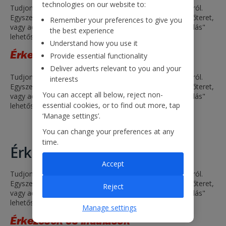
technologies on our website to:
Tudjon meg mindent a repülési időről és a járat állapotáról.
Egyszerűen válasszon egy indulási és egy érkezési repülőteret,
Remember your preferences to give you
vagy adjon meg egy járatszámot, és kattintson az „Indulás"
the best experience
lehetőségre.
Understand how you use it
Érkezések és indulások
Provide essential functionality
Deliver adverts relevant to you and your
Tudjon meg mindent a repülési időről és a járat állapotáról.
interests
Egyszerűen válasszon egy indulási és egy érkezési repülőteret,
You can accept all below, reject non-
vagy adjon meg egy járatszámot, és kattintson az „Indulás"
essential cookies, or to find out more, tap
lehetőségre.
‘Manage settings’.
You can change your preferences at any
time.
Érkezések és indulások
Accept
Tudjon meg mindent a repülési időről és a járat állapotáról.
Egyszerűen válasszon egy indulási és egy érkezési repülőteret,
Reject
vagy adjon meg egy járatszámot, és kattintson az „Indulás"
lehetőségre.
Manage settings
Érkezések és indulások