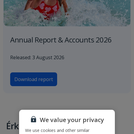
Annual Report & Accounts 2026
Released: 3 August 2026
Download report
We value your privacy
Érkezések és indulások
We use cookies and other similar