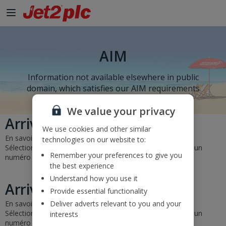
AIM
Information not available elsewhere in public
domain, which satisfies our AIM requirements
We value your privacy
Arrivées et départs
We use cookies and other similar
En savoir plus sur les horaires et le statut de vos vols.
technologies on our website to:
Sélectionnez un aéroport de départ et d'arrivée ou entrez un
Remember your preferences to give you
numéro de vol et cliquez sur « Go ».
the best experience
Understand how you use it
Arrivées et départs
Provide essential functionality
En savoir plus sur les horaires et le statut de vos vols.
Deliver adverts relevant to you and your
Sélectionnez un aéroport de départ et d'arrivée ou entrez un
interests
numéro de vol et cliquez sur « Go ».