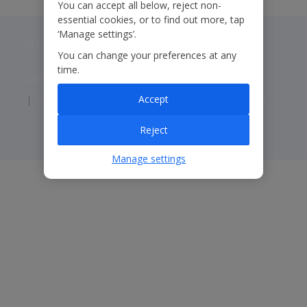
You can accept all below, reject non-
essential cookies, or to find out more, tap
‘Manage settings’.
Jet2 plc: © 2026 Jet2 plc. All rights reserved.
You can change your preferences at any
time.
Contacts
Disclaimer
Privacy
Cookies
Accept
Corporate Statements
Modern Slavery Statement
Reject
Manage settings