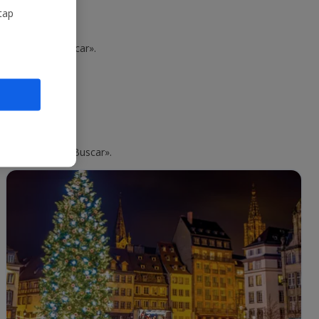
tap
aga clic en «Buscar».
 y haga clic en «Buscar».