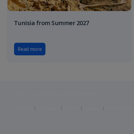
Tunisia from Summer 2027
Read more
Jet2 plc: © 2026 Jet2 plc. All rights reserved.
Contacts
Disclaimer
Privacy
Cookies
Corporate St