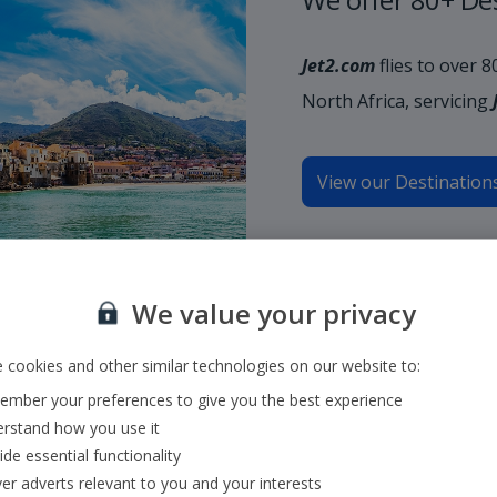
Jet2.com
flies to over 
North Africa, servicing
View our Destination
We value your privacy
 cookies and other similar technologies on our website to:
mber your preferences to give you the best experience
rstand how you use it
ide essential functionality
ver adverts relevant to you and your interests
, indique el aeropuerto de origen y destino o bien el número de vuelo