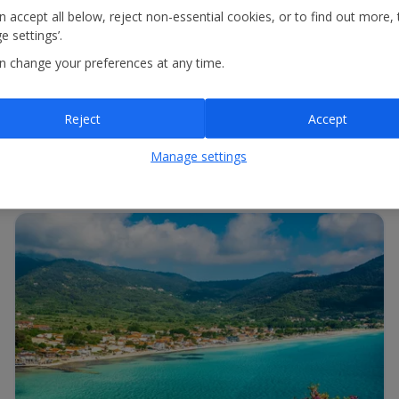
 accept all below, reject non-essential cookies, or to find out more, 
 settings’.
ndique el aeropuerto de origen y destino o bien el número de vuelo y h
n change your preferences at any time.
Reject
Accept
Manage settings
, indique el aeropuerto de origen y destino o bien el número de vuelo