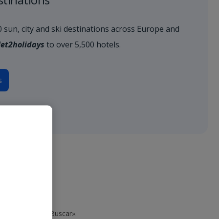
80 sun, city and ski destinations across Europe and
Jet2holidays
to over 5,500 hotels.
s
 y haga clic en «Buscar».