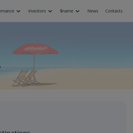
ernance
Investors
$name
News
Contacts
y
stinations