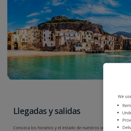
We use
Reme
Llegadas y salidas
Unde
Prov
Deli
Conozca los horarios y el estado de nuestros vuelos. Para ello