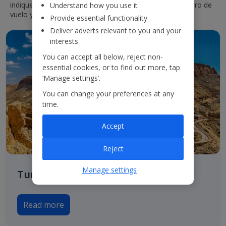
indique el aeropuerto de origen y destino o bien el número de
Understand how you use it
vuelo y haga clic en «Buscar».
Provide essential functionality
Deliver adverts relevant to you and your
interests
You can accept all below, reject non-
essential cookies, or to find out more, tap
‘Manage settings’.
You can change your preferences at any
time.
Accept
Reject
Manage settings
Tunisia from Summer 2027
Read more