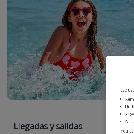
We use
Reme
Unde
Prov
Deli
Llegadas y salidas
You can