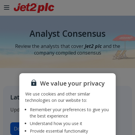
Analyst Consensus
Review the analysts that cover
Jet2 plc
and the
company compiled consensus
We value your privacy
We use cookies and other similar
Latest consensus
technologies on our website to:
Updated on 11 May 2026
Remember your preferences to give you
the best experience
Understand how you use it
Download consensus
Provide essential functionality