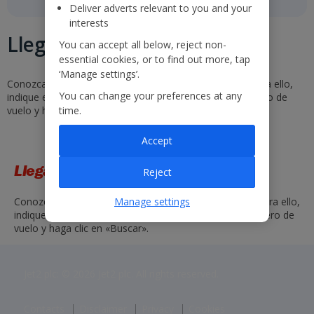
Deliver adverts relevant to you and your
interests
Llegadas y salidas
You can accept all below, reject non-
essential cookies, or to find out more, tap
‘Manage settings’.
Conozca los horarios y el estado de nuestros vuelos. Para ello,
You can change your preferences at any
indique el aeropuerto de origen y destino o bien el número de
time.
vuelo y haga clic en «Buscar».
Accept
Llegadas y salidas
Reject
Manage settings
Conozca los horarios y el estado de nuestros vuelos. Para ello,
indique el aeropuerto de origen y destino o bien el número de
vuelo y haga clic en «Buscar».
Jet2 plc: © 2026 Jet2 plc. All rights reserved.
Contacts
Disclaimer
Privacy
Cookies