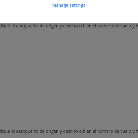
Manage settings
ndique el aeropuerto de origen y destino o bien el número de vuelo y h
ndique el aeropuerto de origen y destino o bien el número de vuelo y h