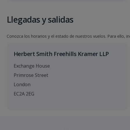
Llegadas y salidas
Conozca los horarios y el estado de nuestros vuelos. Para ello, i
Herbert Smith Freehills Kramer LLP
Exchange House
Primrose Street
London
EC2A 2EG
Jet2 plc: © 2026 Jet2 plc. All rights reserved.