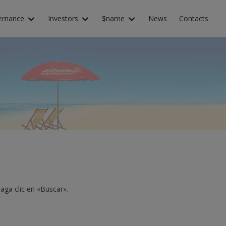
ernance
Investors
$name
News
Contacts
aga clic en «Buscar».