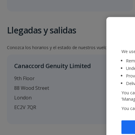
Llegadas y salidas
Conozca los horarios y el estado de nuestros vuelos. Para ello, i
We use
Reme
Canaccord Genuity Limited
Unde
Prov
9th Floor
Deli
88 Wood Street
You can
London
‘Manage
EC2V 7QR
You ca