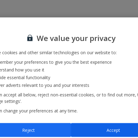
We value your privacy
ndique el aeropuerto de origen y destino o bien el número de vuelo y h
 cookies and other similar technologies on our website to:
mber your preferences to give you the best experience
Jefferies International Limited
rstand how you use it
ide essential functionality
100 Bishopgate
ver adverts relevant to you and your interests
London
 accept all below, reject non-essential cookies, or to find out more, 
EC2N 4JL
 settings’.
n change your preferences at any time.
Reject
Accept