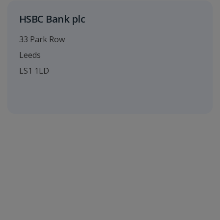
HSBC Bank plc
33 Park Row
Leeds
LS1 1LD