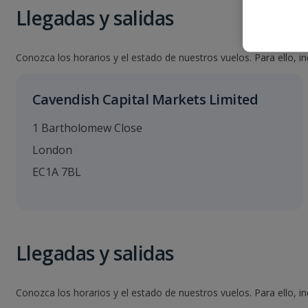
Llegadas y salidas
Conozca los horarios y el estado de nuestros vuelos. Para ello, i
Cavendish Capital Markets Limited
1 Bartholomew Close
London
EC1A 7BL
Llegadas y salidas
Conozca los horarios y el estado de nuestros vuelos. Para ello, i