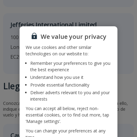
Jefferies International Limited
We value your privacy
100 Bishopgate
London
We use cookies and other similar
technologies on our website to:
EC2N 4JL
Remember your preferences to give you
the best experience
Understand how you use it
Llegadas y salidas
Provide essential functionality
Deliver adverts relevant to you and your
interests
Conozca los horarios y el estado de nuestros vuelos. Para ello,
You can accept all below, reject non-
indique el aeropuerto de origen y destino o bien el número de
essential cookies, or to find out more, tap
vuelo y haga clic en «Buscar».
‘Manage settings’.
You can change your preferences at any
Cavendish Capital Markets Limited