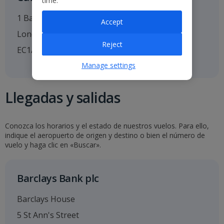
time.
1 Bartholomew Close
Accept
London
Reject
EC1A 7BL
Manage settings
Llegadas y salidas
Conozca los horarios y el estado de nuestros vuelos. Para ello,
indique el aeropuerto de origen y destino o bien el número de
vuelo y haga clic en «Buscar».
Barclays Bank plc
Barclays House
5 St Ann's Street