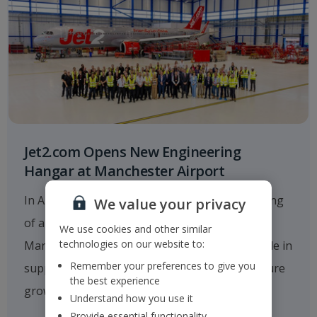
Jet2.com Opens New Engineering
Hangar at Manchester Airport
In August 2025
Jet2.com
announced the opening
We value your privacy
of a new multi-million-pound hangar at
We use cookies and other similar
technologies on our website to:
Manchester Airport, which will play a critical role in
Remember your preferences to give you
supporting the company's operations and future
the best experience
growth.
Understand how you use it
Provide essential functionality