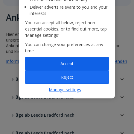
Deliver adverts relevant to you and your
interests
Ankunft und Abflug
You can accept all below, reject non-
essential cookies, or to find out more, tap
Hier erfahren Sie mehr über den Flugplan und den Status
‘Manage settings’.
unserer Flüge. Wählen Sie einfach einen Abflug- und
You can change your preferences at any
Ankunftsflughafen aus oder geben Sie eine Flugnummer an
time.
und klicken Sie auf „Los“.
Informationen zu Flügen von Leeds Bradford nach ausblenden
Accept
Reject
Flüge ab Leeds Bradford nach
Manage settings
Flüge ab Leeds Bradford nach
Flüge ab Leeds Bradford nach
Flüge ab Leeds Bradford nach