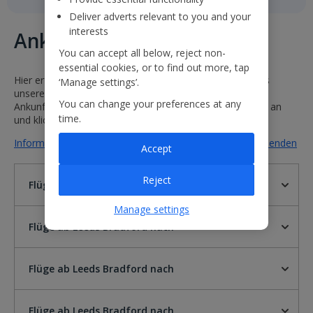
Deliver adverts relevant to you and your
interests
Ankunft und Abflug
You can accept all below, reject non-
essential cookies, or to find out more, tap
Hier erfahren Sie mehr über den Flugplan und den Status
‘Manage settings’.
unserer Flüge. Wählen Sie einfach einen Abflug- und
You can change your preferences at any
Ankunftsflughafen aus oder geben Sie eine Flugnummer an
time.
und klicken Sie auf „Los“.
Informationen zu Flügen von Leeds Bradford nach ausblenden
Accept
Reject
Flüge ab Leeds Bradford nach
Manage settings
Flüge ab Leeds Bradford nach
Flüge ab Leeds Bradford nach
Flüge ab Leeds Bradford nach