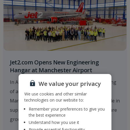
Jet2.com Opens New Engineering
Hangar at Manchester Airport
In August 2025
Jet2.com
announced the opening
We value your privacy
of a new multi-million-pound hangar at
We use cookies and other similar
technologies on our website to:
Manchester Airport, which will play a critical role in
Remember your preferences to give you
supporting the company's operations and future
the best experience
growth.
Understand how you use it
Provide essential functionality